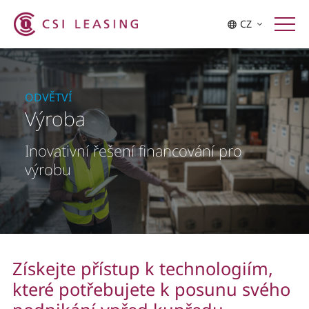
CZ
ODVĚTVÍ
Výroba
Inovativní řešení financování pro
výrobu
Získejte přístup k technologiím,
které potřebujete k posunu svého