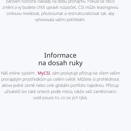
zároveň rozložte náklady na dobu pronájmu. Pokud se něco
změní a vy budete chtít upravit rozpočet, CSI může leasingovou
smlouvu revidovat, přezkoumat a restrukturalizovat tak, aby
vyhovovala vašim potřebám.
Informace
na dosah ruky
Náš online systém ,
MyCSI
, vám poskytuje přístup ke všem vašim
pronajatým prostředkům po celém světě. Můžete si prohlédnout
aktiva jedné země nebo celé globální portfolio najednou. Přístup
uživatelů lze také omezit podle místa, takže vaši zaměstnanci
uvidí pouze to, co se jich týká.