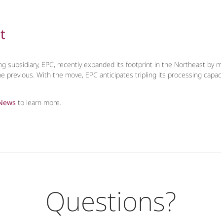
t
g subsidiary, EPC, recently expanded its footprint in the Northeast by m
the previous. With the move, EPC anticipates tripling its processing capa
 News
to learn more.
Questions?