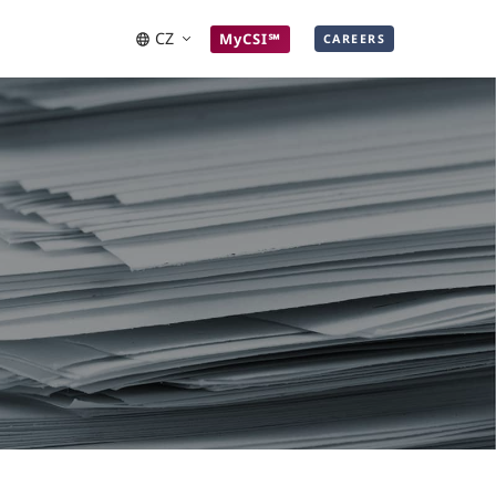
CZ
MyCSI℠
CAREERS