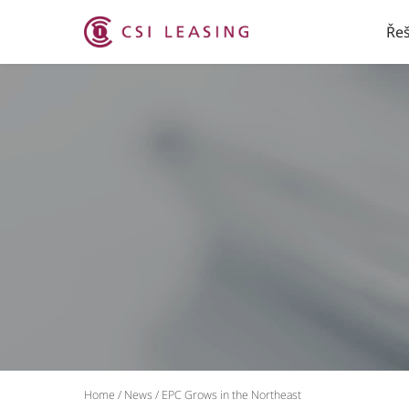
Řeš
Home
/
News
/
EPC Grows in the Northeast