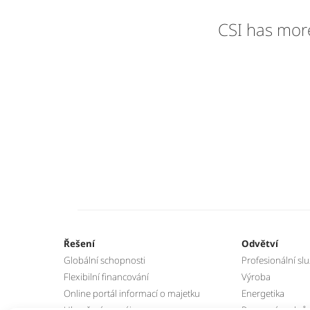
CSI has more
Řešení
Odvětví
Globální schopnosti
Profesionální sl
Flexibilní financování
Výroba
Online portál informací o majetku
Energetika
Ukončení pronájmu
Pozemní podpůrn