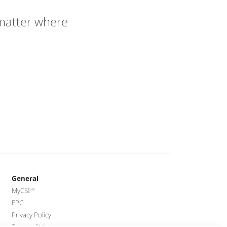
 matter where
General
MyCSI
EPC
Privacy Policy
Terms of Use