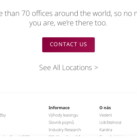
 than 70 offices around the world, so no
you are, we’re there too.
CONTACT US
See All Locations
Informace
O nás
užby
Výhody leasingu
Vedení
Slovník pojmů
Udržitelnost
Industry Research
Kariéra
á zařízení (GSE)
Příběhy zákazníků
Finanční údaje